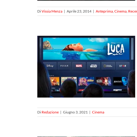
Di
Vissia Menza
|
Aprile 23, 2014
|
Anteprima
,
Cinema
,
Recen
iugno su
 film e
reaming
Di
Redazione
|
Giugno 3, 2021
|
Cinema