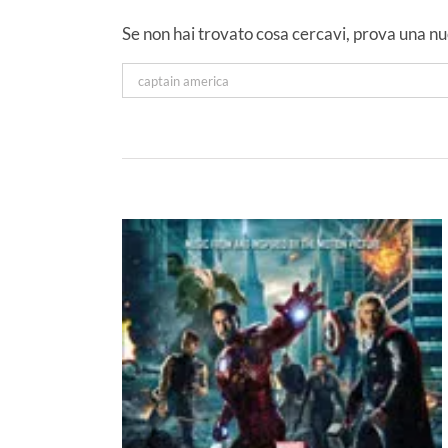
Se non hai trovato cosa cercavi, prova una n
a Milano
Superhero
”