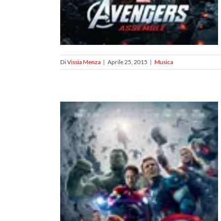
Di
Vissia Menza
|
Aprile 25, 2015
|
Musica
GE OF
dicatori