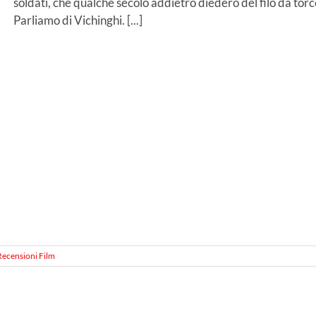
soldati, che qualche secolo addietro diedero del filo da torcer
Parliamo di Vichinghi. [...]
Recensioni Film