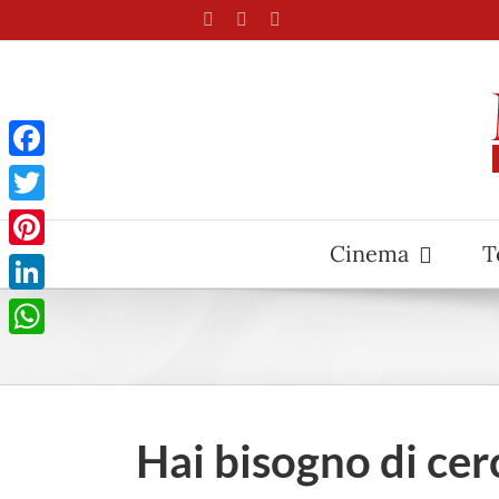
Salta
Facebook
X
Pinterest
al
contenuto
Facebook
Twitter
Cinema
T
Pinterest
LinkedIn
WhatsApp
Hai bisogno di cer